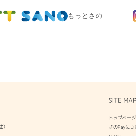
もっとさの
SITE MA
トップペー
会社）
さのPayにつ