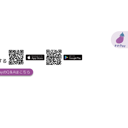
する
ayのQ＆Aはこちら