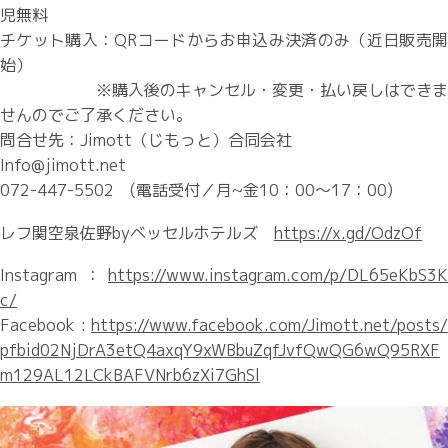
児無料
チケット購入：QRコードからお申込み決済のみ（近日販売開
始）
※購入後のキャンセル・変更・払い戻しはできま
せんのでご了承ください。
問合せ先：Jimott（じもっと）合同会社
Info@jimott.net
072-447-5502 (電話受付／月~金10：00～17：00)
レフ関空泉佐野byベッセルホテルズ
https://x.gd/OdzOf
Instagram：
https://www.instagram.com/p/DL65eKbS3K
c/
Facebook :
https://www.facebook.com/Jimott.net/posts/
pfbid02NjDrA3etQ4axqY9xWBbuZqfJvfQwQG6wQ95RXF
m129AL12LCkBAFVNrb6zXi7GhSl