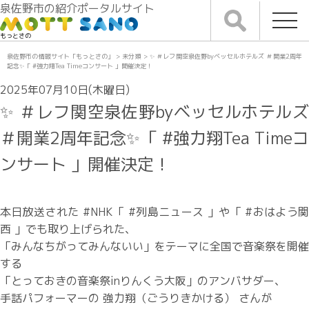
泉佐野市の紹介ポータルサイト
もっとさの
泉佐野市の情報サイト「もっとさの」
>
未分類
>
✨ ＃レフ関空泉佐野byベッセルホテルズ ＃開業2周年
記念✨「 #強力翔Tea Timeコンサート 」開催決定！
2025年07月10日(木曜日)
✨ ＃レフ関空泉佐野byベッセルホテルズ
＃開業2周年記念✨「 #強力翔Tea Timeコ
ンサート 」開催決定！
本日放送された #NHK「 #列島ニュース 」や「 #おはよう関
西 」でも取り上げられた、
「みんなちがってみんないい」をテーマに全国で音楽祭を開催
する
「とっておきの音楽祭inりんくう大阪」のアンバサダー、
手話パフォーマーの 強力翔（ごうりきかける） さんが