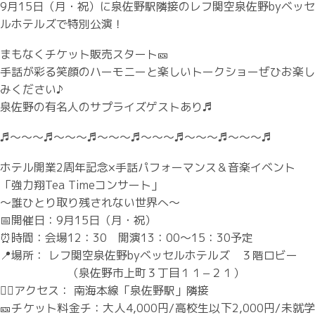
9月15日（月・祝）に泉佐野駅隣接のレフ関空泉佐野byベッセ
ルホテルズで特別公演！
まもなくチケット販売スタート🎫
手話が彩る笑顔のハーモニーと楽しいトークショーぜひお楽し
みください♪
泉佐野の有名人のサプライズゲストあり♬
♬～～～♬～～～♬～～～♬～～～♬～～～♬～～～♬
ホテル開業2周年記念×手話パフォーマンス＆音楽イベント
「強力翔Tea Timeコンサート」
～誰ひとり取り残されない世界へ～
📅開催日：9月15日（月・祝）
⏰時間：会場12：30 開演13：00～15：30予定
📍場所： レフ関空泉佐野byベッセルホテルズ ３階ロビー
（泉佐野市上町３丁目１１−２１）
🚶‍♂️アクセス： 南海本線「泉佐野駅」隣接
🎫チケット料金チ：大人4,000円/高校生以下2,000円/未就学