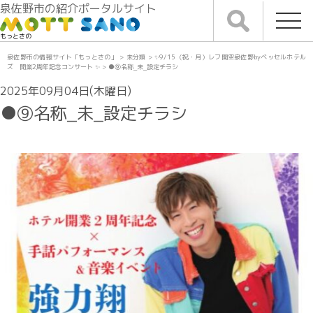
泉佐野市の紹介ポータルサイト
もっとさの
泉佐野市の情報サイト「もっとさの」
>
未分類
>
✨9/15（祝・月）レフ関空泉佐野byベッセルホテル
ズ 開業2周年記念コンサート ✨
>
●⑨名称_未_設定チラシ
2025年09月04日(木曜日)
●⑨名称_未_設定チラシ