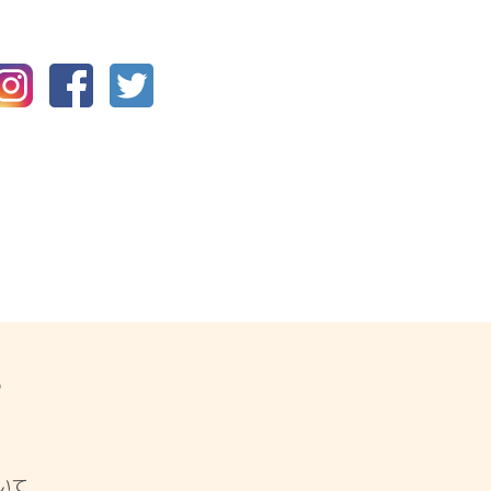
P
ジ
いて