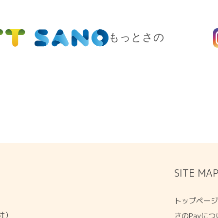
もっとさの
SITE MA
トップペー
会社）
さのPayにつ