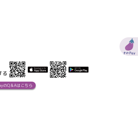
する
ayのQ＆Aはこちら