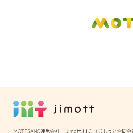
MOTTSANO運営会社： Jimott LLC （じもっと合同