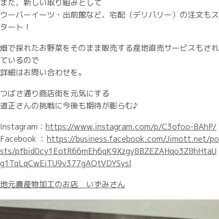
また、新しい取り組みとして
ウーバーイーツ・出前館など、宅配（デリバリー）の注文もス
タート！
畑で採れたお野菜をそのまま販売する産地直売サービスもされ
ているので
詳細はお問い合わせを。
つばさ通り商店街を元気にする
道正さんの挑戦に今後も期待が膨らむ♪
Instagram：
https://www.instagram.com/p/C3ofoo-BAhP/
Facebook：
https://business.facebook.com/Jimott.net/po
sts/pfbid0cy1EotR66mEh6qK9Xzgy8BZEZAHqo3Z8hHtaU
g1TqLqCwEiTU9v377gAQtVDYSysl
地元農産物加工のお店 いずみさん