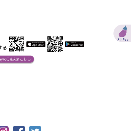
する
ayのQ＆Aはこちら