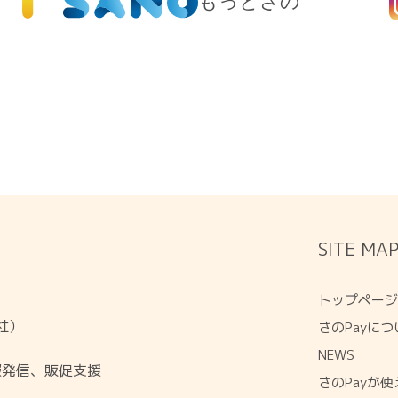
もっとさの
SITE MA
トップペー
会社）
さのPayにつ
NEWS
報発信、販促支援
さのPayが