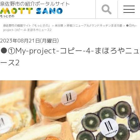
泉佐野市の紹介ポータルサイト
もっとさの
泉佐野市の情報サイト「もっとさの」
>
未分類
>
移転リニューアル♪サンドキッチンまほろ屋
>
●①My-
project-コピー-4-まほろやニュース2
2023年08月21日(月曜日)
●①My-project-コピー-4-まほろやニュ
ース2