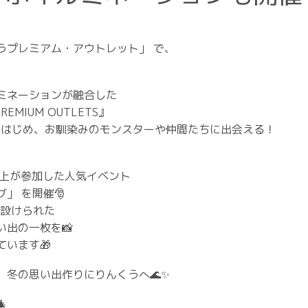
うプレミアム・アウトレット」 で、
ミネーションが融合した
REMIUM OUTLETS』
をはじめ、お馴染みのモンスターや仲間たちに出会える！
0名以上が参加した人気イベント
」 を開催🎅
に設けられた
出の一枚を📸
います🎁
冬の思い出作りにりんくうへ🌊✨
