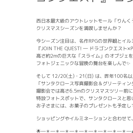
西日本最大級のアウトレットモール「りんく
クリスマスシーズンを満喫しませんか？
今シーズン注目は、名作RPGの世界観とイル
『JOIN THE QUEST! ― ドラゴンクエスト×P
高さ約2mの巨大な「スライム」のオブジェ
フォトジェニックな冒険の舞台を楽しんで✨
そして 12/20(土)・21(日) は、昨年10
「サンタクロース写真撮影会＆グリーティング
撮影会では高さ6.5mのクリスマスツリー前
特設フォトスポットで、サンタクロースと思い
お子さまには、お菓子のプレゼントも予定して
ショッピングやイルミネーションと合わせて、
🌟―＊―＊―＊―＊―＊―＊―＊―＊―＊―