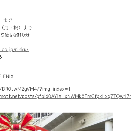
）まで
23日（月・祝）まで
り徒歩約10分
.co.jp/rinku/

 ENIX
/p/DR0twM2gVM4/?img_index=1
/Jimott.net/posts/pfbid0AYiXHxNWMk6EmCfpxLxq7TQw