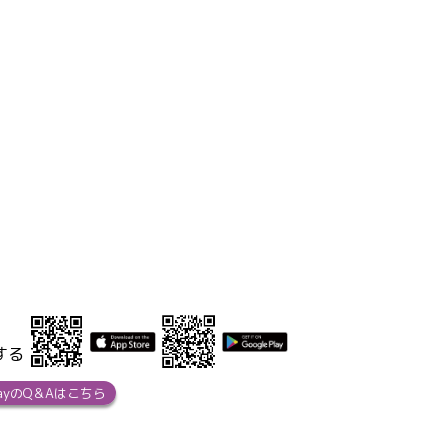
する
ayのQ＆Aはこちら