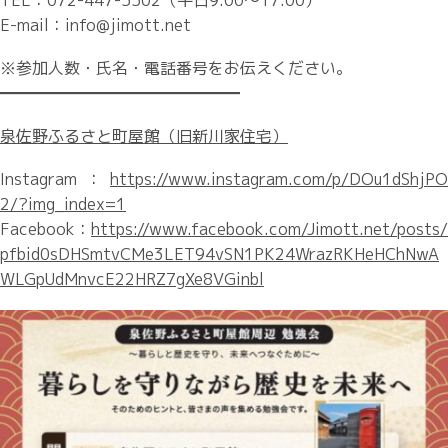
TEL：072-447-5502（平日9:00～17:00）
E-mail：info@jimott.net
※参加人数・氏名・電話番号をお伝えください。
━━━━━━━━━━━━━━━
泉佐野ふるさと町屋館（旧新川家住宅）
Instagram：
https://www.instagram.com/p/DOu1dShjPO
2/?img_index=1
Facebook：
https://www.facebook.com/Jimott.net/posts/
pfbid0sDHSmtvCMe3LET94vSN1PK24WrazRKHeHChNwA
WLGpUdMnvcE22HRZ7gXe8VGinbl