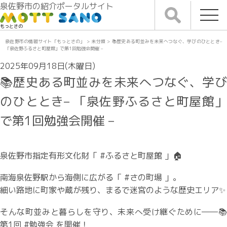
泉佐野市の紹介ポータルサイト
もっとさの
泉佐野市の情報サイト「もっとさの」
>
未分類
>
📚歴史ある町並みを未来へつなぐ、学びのひととき–
「泉佐野ふるさと町屋館」で第1回勉強会開催 –
2025年09月18日(木曜日)
📚歴史ある町並みを未来へつなぐ、学び
のひととき– 「泉佐野ふるさと町屋館」
で第1回勉強会開催 –
泉佐野市指定有形文化財「 #ふるさと町屋館 」🏠
南海泉佐野駅から海側に広がる「 #さの町場 」。
細い路地に町家や蔵が残り、まるで迷宮のような歴史エリア✨
そんな町並みと暮らしを守り、未来へ受け継ぐために――📚
第1回 #勉強会 を開催！