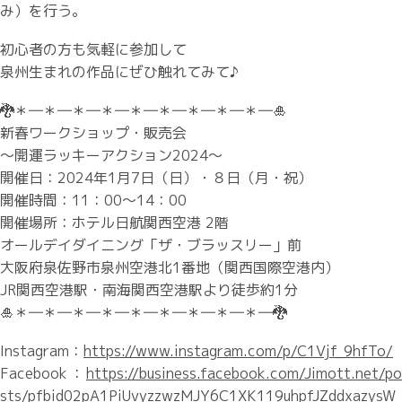
み）を行う。
初心者の方も気軽に参加して
泉州生まれの作品にぜひ触れてみて♪
🐉＊―＊―＊―＊―＊―＊―＊―＊―＊―🎍
新春ワークショップ・販売会
～開運ラッキーアクション2024～
開催日：2024年1月7日（日）・８日（月・祝）
開催時間：11：00～14：00
開催場所：ホテル日航関西空港 2階
オールデイダイニング「ザ・ブラッスリー」前
大阪府泉佐野市泉州空港北1番地（関西国際空港内）
JR関西空港駅・南海関西空港駅より徒歩約1分
🎍＊―＊―＊―＊―＊―＊―＊―＊―＊―🐉
Instagram：
https://www.instagram.com/p/C1Vjf_9hfTo/
Facebook：
https://business.facebook.com/Jimott.net/po
sts/pfbid02pA1PiUvyzzwzMJY6C1XK119uhpfJZddxazysW