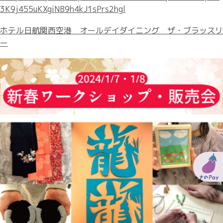
3K9j455uKXgiNB9h4kJ1sPrs2hgl
ホテル日航関西空港 オールデイダイニング ザ・ブラッスリ
ー