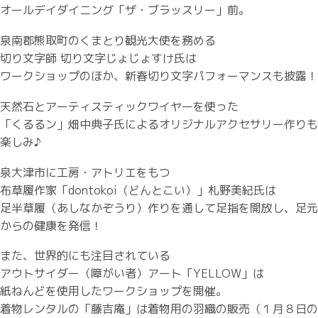
オールデイダイニング「ザ・ブラッスリー」前。
泉南郡熊取町のくまとり観光大使を務める
切り文字師 切り文字じょじょすけ氏は
ワークショップのほか、新春切り文字パフォーマンスも披露！
天然石とアーティスティックワイヤーを使った
「くるるン」畑中典子氏によるオリジナルアクセサリー作りも
楽しみ♪
泉大津市に工房・アトリエをもつ
布草履作家「dontokoi（どんとこい）」札野美紀氏は
足半草履（あしなかぞうり）作りを通して足指を開放し、足元
からの健康を発信！
また、世界的にも注目されている
アウトサイダー（障がい者）アート「YELLOW」は
紙ねんどを使用したワークショップを開催。
着物レンタルの「藤吉庵」は着物用の羽織の販売（１月８日の