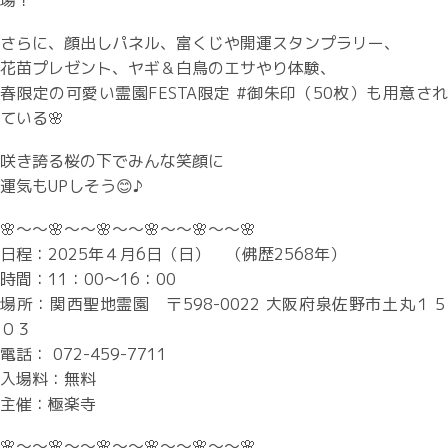
さらに、顔出しパネル、富くじや開運スタンプラリー、
花苗プレゼント、ヤギ＆白鳥のエサやり体験、
春限定の可愛い霊園FESTA限定 #御朱印（50枚）も用意され
ている🌸
咲き誇る桜の下でみんな笑顔に
運気もUPしそう😊♪
🌸～～🌸～～🌸～～🌸～～🌸～～🌸
日程：2025年４月6日（日） （佛歴2568年）
時間：11：00～16：00
場所：関西聖地霊園 〒598-0022 大阪府泉佐野市土丸１５
０３
電話： 072-459-7711
入場料：無料
主催：極楽寺
🌸～～🌸～～🌸～～🌸～～🌸～～🌸