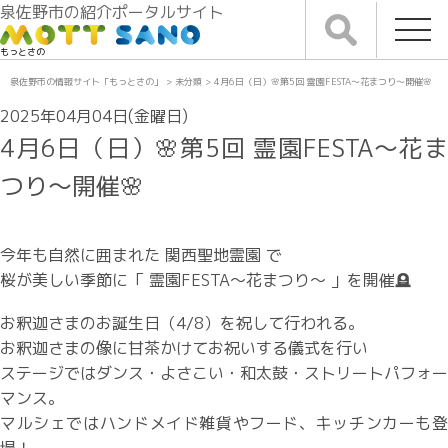
泉佐野市の紹介ポータルサイト
もっとさの
泉佐野市の情報サイト「もっとさの」
>
未分類
>
4月6日（日）🌸第5回 霊園FESTA～花まつり～開催🌸
2025年04月04日(金曜日)
4月6日（日）🌸第5回 霊園FESTA～花ま
つり～開催🌸
今年も自然に囲まれた 関西聖地霊園 で
桜が美しい季節に「 霊園FESTA～花まつり～ 」を開催🪦
お釈迦さまのお誕生日（4/8）を祝して行われる。
お釈迦さまの像に甘茶かけてお祝いする儀式を行い
ステージではダンス・よさこい・和太鼓・ストリートパフォー
マンス。
マルシェではハンドメイド雑貨やフード、キッチンカーも登
場！