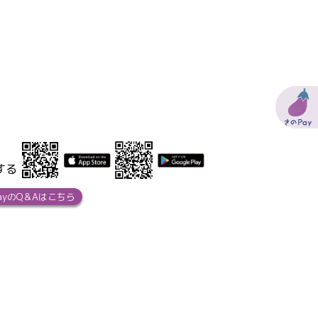
する
ayのQ＆Aはこちら