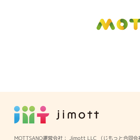
MOTTSANO運営会社： Jimott LLC （じもっと合同