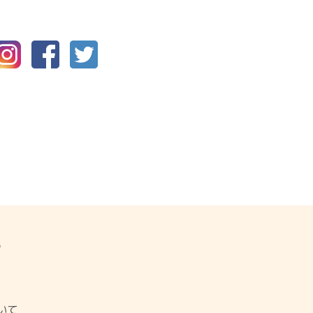
P
ジ
いて