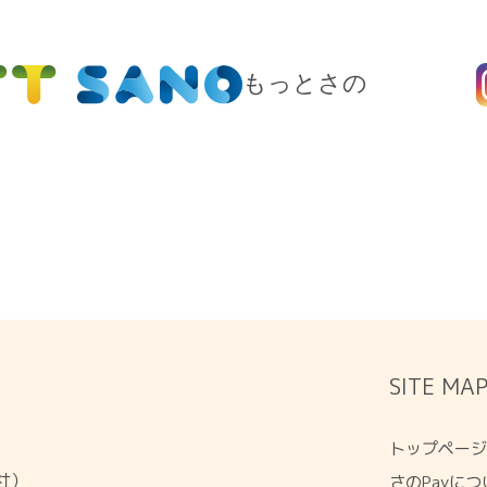
もっとさの
SITE MA
トップペー
会社）
さのPayにつ