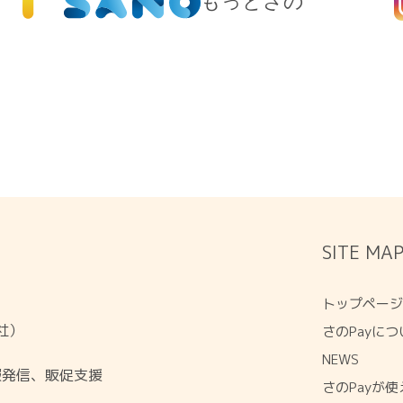
もっとさの
SITE MA
トップペー
会社）
さのPayにつ
NEWS
報発信、販促支援
さのPayが