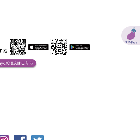
する
ayのQ＆Aはこちら