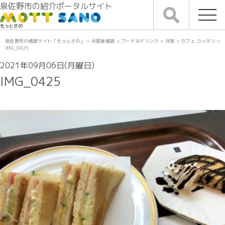
泉佐野市の紹介ポータルサイト
もっとさの
泉佐野市の情報サイト「もっとさの」
>
お客様情報
>
フード＆ドリンク
>
洋食
>
カフェ コッキリ
>
IMG_0425
2021年09月06日(月曜日)
IMG_0425