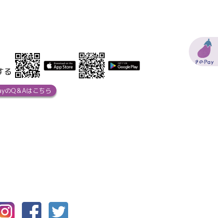
する
ayのQ＆Aはこちら