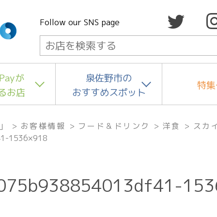
Follow our SNS page
Payが
泉佐野市の
特集
るお店
おすすめスポット
」
>
お客様情報
>
フード＆ドリンク
>
洋食
>
スカ
41-1536×918
075b938854013df41-153