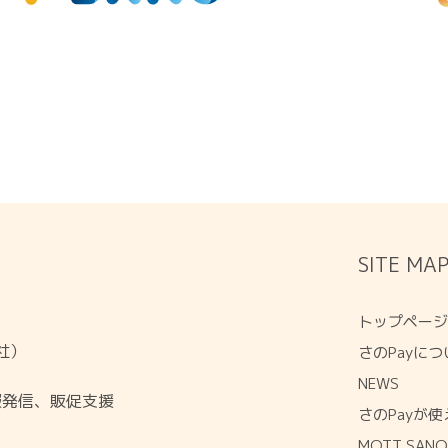
SITE MA
トップペー
会社）
さのPayにつ
NEWS
報発信、販促支援
さのPayが
MOTT SA