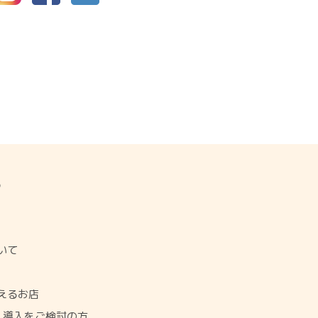
P
ジ
いて
使えるお店
NO 導入をご検討の方