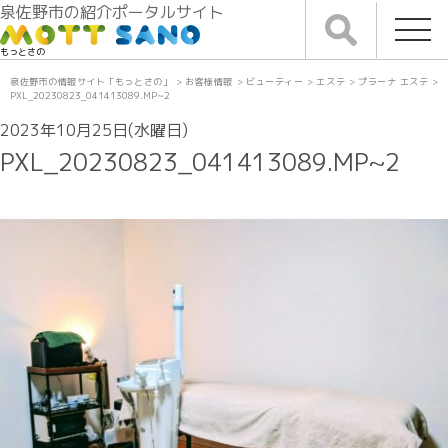
泉佐野市の紹介ポータルサイト
もっとさの
泉佐野市の情報サイト「もっとさの」
>
お客様情報
>
ビューティー
>
エステ
>
プラーナ エステ
>
PXL_20230823_041413089.MP~2
2023年10月25日(水曜日)
PXL_20230823_041413089.MP~2