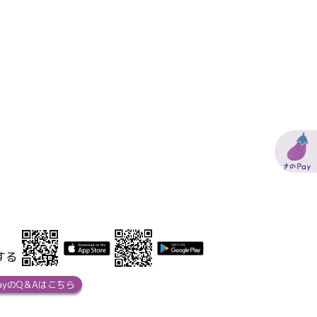
する
ayのQ＆Aはこちら