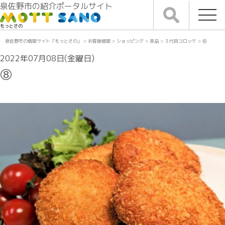
泉佐野市の紹介ポータルサイト
もっとさの
泉佐野市の情報サイト「もっとさの」
>
お客様情報
>
ショッピング
>
食品
>
３代目コロッケ
>
⑧
2022年07月08日(金曜日)
⑧