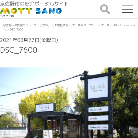
泉佐野市の紹介ポータルサイト
もっとさの
泉佐野市の情報サイト「もっとさの」
>
お客様情報
>
ケーキ＆ベーカリー
>
ケーキ
>
18.44 cake＆ca
fe
>
DSC_7600
2021年08月27日(金曜日)
DSC_7600