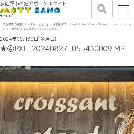
泉佐野市の紹介ポータルサイト
もっとさの
泉佐野市の情報サイト「もっとさの」
>
お客様情報
>
ケーキ＆ベーカリー
>
スイーツ
>
croissant stan
d ○
>
★④PXL_20240827_055430009.MP
2024年08月30日(金曜日)
★④PXL_20240827_055430009.MP