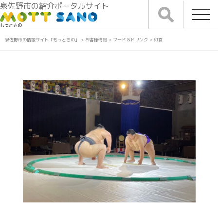
泉佐野市の紹介ポータルサイト
もっとさの
泉佐野市の情報サイト「もっとさの」
>
お客様情報
>
フード＆ドリンク
>
和食