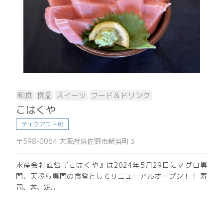
和食
食品
スイーツ
フード＆ドリンク
こはくや
テイクアウト可
〒598-0064 大阪府泉佐野市新浜町３
水産会社直営『こはくや』は2024年5月29日にマグロ専
門、天ぷら専門の食堂としてリニューアルオープン！！ 寿
司、丼、定...