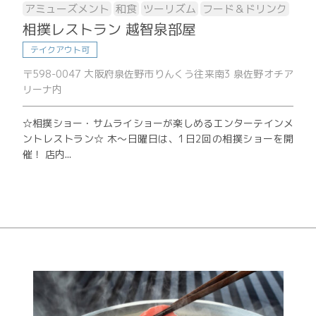
アミューズメント
和食
ツーリズム
フード＆ドリンク
相撲レストラン 越智泉部屋
テイクアウト可
〒598-0047 大阪府泉佐野市りんくう往来南3 泉佐野オチア
リーナ内
☆相撲ショー・サムライショーが楽しめるエンターテインメ
ントレストラン☆ 木～日曜日は、1日2回の相撲ショーを開
催！ 店内...