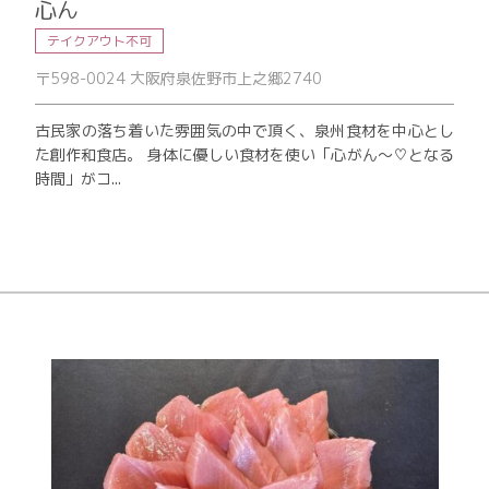
心ん
テイクアウト不可
〒598-0024 大阪府泉佐野市上之郷2740
古民家の落ち着いた雰囲気の中で頂く、泉州食材を中心とし
た創作和食店。 身体に優しい食材を使い「心がん〜♡となる
時間」がコ...