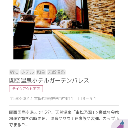
宿泊
ホテル
和食
天然温泉
関空温泉ホテルガーデンパレス
テイクアウト不可
〒598-0013 大阪府泉佐野市中町１丁目３−５１
関西国際空港まで15分、天然温泉「由松乃湯」×豪華な会席
料理で寛ぎの時間を。 温泉やサウナを家族や友達、カップル
でまるご...