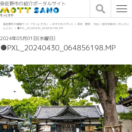
泉佐野市の紹介ポータルサイト
もっとさの
泉佐野市の情報サイト「もっとさの」
>
おすすめスポット
>
寺社・歴史・文化
>
加支多神社（かしたじ
んじゃ）
>
●PXL_20240430_064856198.MP
2024年05月01日(水曜日)
●PXL_20240430_064856198.MP