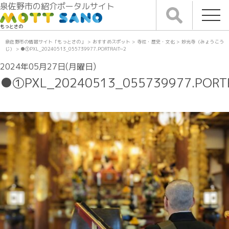
泉佐野市の紹介ポータルサイト
もっとさの
泉佐野市の情報サイト「もっとさの」
>
おすすめスポット
>
寺社・歴史・文化
>
妙光寺（みょうこう
じ）
>
●①PXL_20240513_055739977.PORTRAIT~2
2024年05月27日(月曜日)
●①PXL_20240513_055739977.PORT