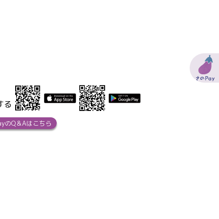
する
ayのQ＆Aはこちら