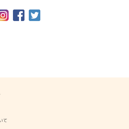
P
ジ
いて