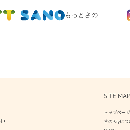
もっとさの
SITE MA
トップペー
会社）
さのPayにつ