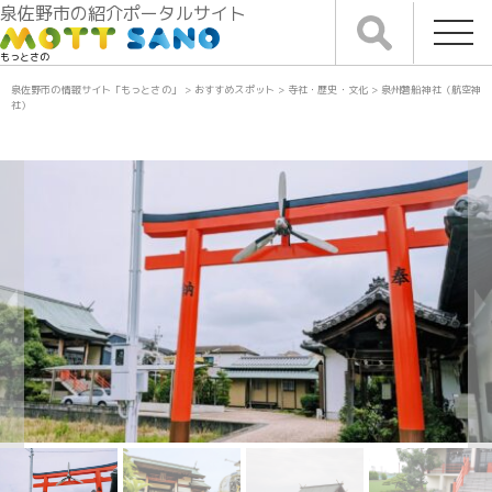
泉佐野市の紹介ポータルサイト
もっとさの
泉佐野市の情報サイト「もっとさの」
>
おすすめスポット
>
寺社・歴史・文化
>
泉州磐船神社（航空神
社）