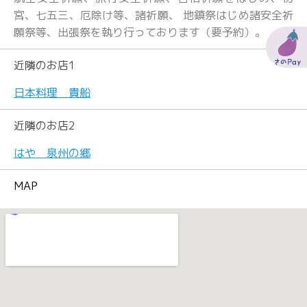
宮、七五三、厄除け等、諸祈願、 地鎮祭はじめ諸安全祈
願祭等、出張祭を執り行っております（要予約）。
近隣のお店1
日本料理 貴船
近隣のお店2
はや 泉州の郷
MAP