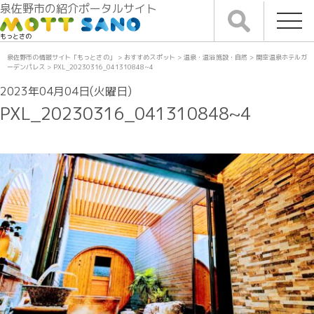
泉佐野市の紹介ポータルサイト
もっとさの
泉佐野市の情報サイト「もっとさの」
>
おすすめスポット
>
温泉・温浴施設・自然
>
関空温泉ホテルガ
ーデンパレス
>
PXL_20230316_041310848~4
2023年04月04日(火曜日)
PXL_20230316_041310848~4