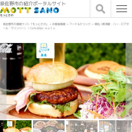
泉佐野市の紹介ポータルサイト
もっとさの
泉佐野市の情報サイト「もっとさの」
>
お客様情報
>
フード＆ドリンク
>
酒処（居酒屋・バー・ビアホ
ール・ワインバー）
>
Cafe＆Bar ｍｏｔｏ