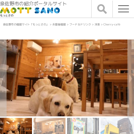
泉佐野市の紹介ポータルサイト
もっとさの
泉佐野市の情報サイト「もっとさの」
>
お客様情報
>
フード＆ドリンク
>
洋食
>
Cherry-café