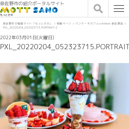
泉佐野市の紹介ポータルサイト
もっとさの
泉佐野市の情報サイト「もっとさの」
>
特集ページ
>
パンケーキカフェcafeblow 泉佐野店
>
PXL_20220204_052323715.PORTRAIT~2
2022年03月01日(火曜日)
PXL_20220204_052323715.PORTRAI