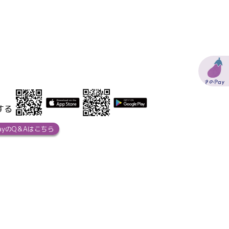
する
ayのQ＆Aはこちら