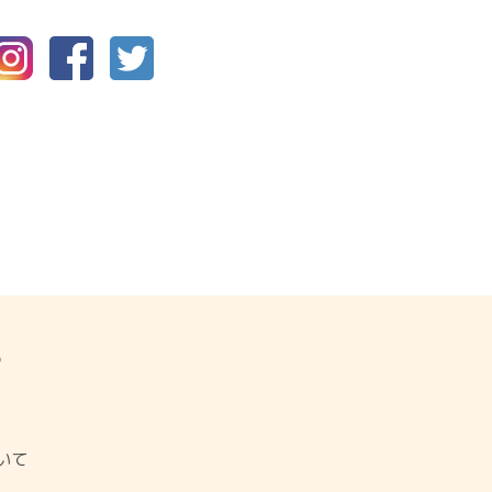
P
ジ
いて