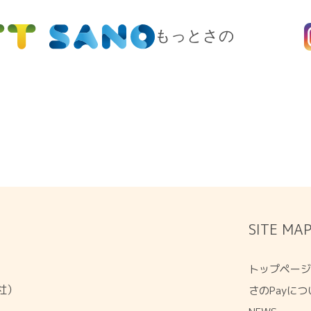
もっとさの
SITE MA
トップペー
会社）
さのPayにつ