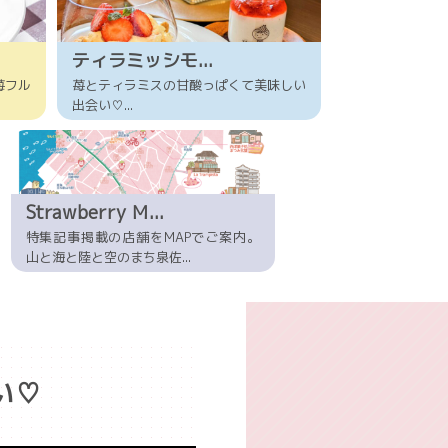
ティラミッシモ...
苺フル
苺とティラミスの甘酸っぱくて美味しい
出会い♡...
Strawberry Ｍ...
特集記事掲載の店舗をMAPでご案内。
山と海と陸と空のまち泉佐...
い♡