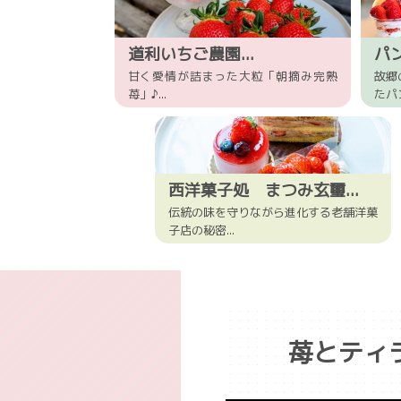
道利いちご農園...
パン
甘く愛情が詰まった大粒「朝摘み完熟
故郷
苺」♪...
たパン
西洋菓子処 まつみ玄璽...
伝統の味を守りながら進化する老舗洋菓
子店の秘密...
苺とティ