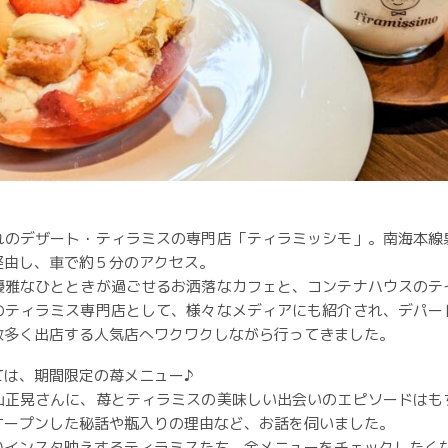
れのデザート・ティラミスの専門店「ティラミッシモ」。南海本線
経由し、車で約５分のアクセス。
優雅なひとときが過ごせるお洒落なカフェと、コンテナハウスのテ
のティラミス専門店として、様々なメディアにも紹介され、デパー
数多く出店する人気店へワクワクしながら行ってきました。
ては、期間限定の苺メニュー♪
山正晃さんに、苺とティラミスの美味しい出会いのエピソードはも
オープンした秘話や瓶入りの理由など、お話を伺いました。
いインスタ映えするティラミスたち、全メニューをチェックしたく