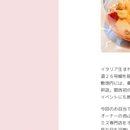
イタリア生ま
道２６号線を
敷地内には、
併設。関西初
イベントにも
今回のお目当
オーナーの西
ミス専門店を
見た目も可愛