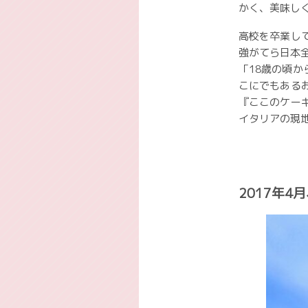
かく、美味し
高校を卒業し
強がてら日本
「18歳の頃
こにでもある
『ここのケー
イタリアの現
2017年