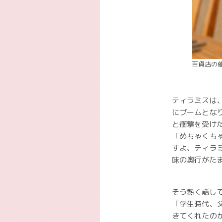
百貨店の
ティラミスは
にブームとな
と衝撃を受け
「めちゃくち
すよ、ティラ
味の奥行がた
そう熱く話し
「学生時代、
きてくれたの