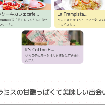
ケーキカフェcafe...
La Trampista...
の農園直送「苺」をふんだんに使っ
水辺の隠れ家イタリアンで楽しむ
ケーキ...
ーツパスタ...
K‘s Cotton H...
いちご柄の泉州タオルを摘みに行きませ
んか♪...
ラミスの甘酸っぱくて美味しい出会